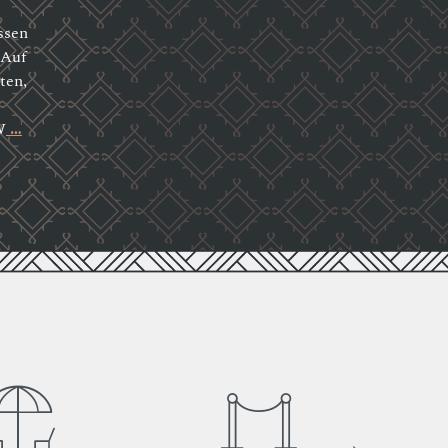
ssen
 Auf
ten,
W
…