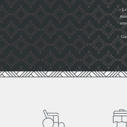
- Le
mac
uns
Ga