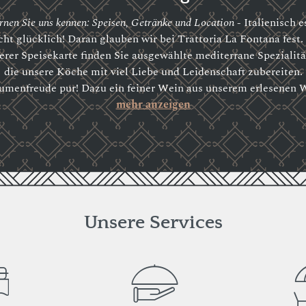
rnen Sie uns kennen: Speisen, Getränke und Location -
Italienisch e
ht glücklich! Daran glauben wir bei Trattoria La Fontana fest.
erer Speisekarte finden Sie ausgewählte mediterrane Spezialitä
die unsere Köche mit viel Liebe und Leidenschaft zubereiten.
umenfreude pur! Dazu ein feiner Wein aus unserem erlesenen 
mehr anzeigen
Unsere Services